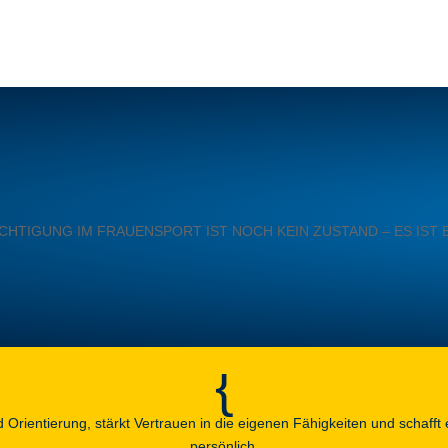
HTIGUNG IM FRAUENSPORT IST NOCH KEIN ZUSTAND – ES IST 
{
Orientierung, stärkt Vertrauen in die eigenen Fähigkeiten und schafft e
persönlich.