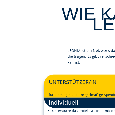
WIE 
L
LEONIA ist ein Netzwerk, da
die tragen. Es gibt versch
kannst:
UNTERSTÜTZER/IN
für einmalige und unregelmäßige Spend
individuell
Unterstütze das Projekt „Leonia“ mit 