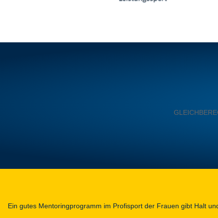
GLEICHBEREC
Ein gutes Mentoringprogramm im Profisport der Frauen gibt Halt und 