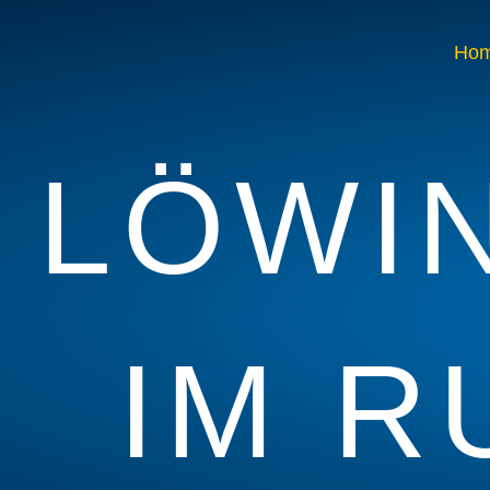
Ho
LÖWI
IM R