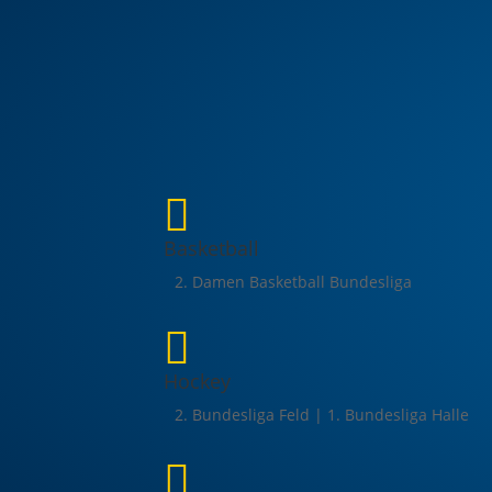

Basketball
2. Damen Basketball Bundesliga

Hockey
2. Bundesliga Feld | 1. Bundesliga Halle
