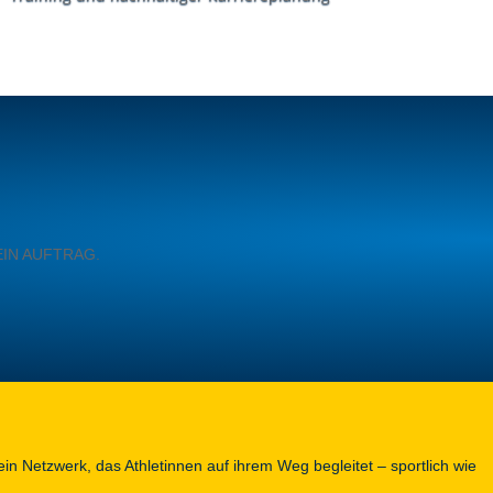
EIN AUFTRAG.
in Netzwerk, das Athletinnen auf ihrem Weg begleitet – sportlich wie